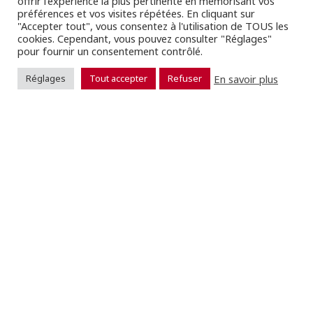
offrir l'expérience la plus pertinente en mémorisant vos
préférences et vos visites répétées. En cliquant sur
"Accepter tout", vous consentez à l'utilisation de TOUS les
cookies. Cependant, vous pouvez consulter "Réglages"
pour fournir un consentement contrôlé.
En savoir plus
Réglages
Tout accepter
Refuser
6 rue Berthollet
68000 COLMAR
03 89 41 20 13
03 89 23 25 11
info@xavier-fruh.fr
La société
Qui sommes-nous ?
Recrutement