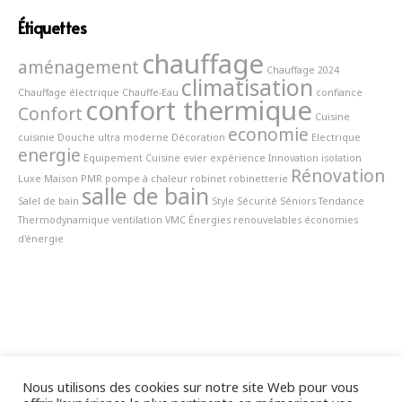
Étiquettes
chauffage
aménagement
Chauffage 2024
climatisation
Chauffage électrique
Chauffe-Eau
confiance
confort thermique
Confort
Cuisine
economie
cuisinie
Douche ultra moderne
Décoration
Electrique
energie
Equipement Cuisine
evier
expérience
Innovation
isolation
Rénovation
Luxe
Maison
PMR
pompe à chaleur
robinet
robinetterie
salle de bain
Salel de bain
Style
Sécurité
Séniors
Tendance
Thermodynamique
ventilation
VMC
Énergies renouvelables
économies
d'énergie
Nous utilisons des cookies sur notre site Web pour vous