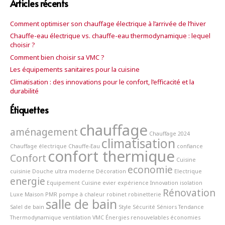
Articles récents
Comment optimiser son chauffage électrique à l’arrivée de l’hiver
Chauffe-eau électrique vs. chauffe-eau thermodynamique : lequel
choisir ?
Comment bien choisir sa VMC ?
Les équipements sanitaires pour la cuisine
Climatisation : des innovations pour le confort, l’efficacité et la
durabilité
Étiquettes
chauffage
aménagement
Chauffage 2024
climatisation
Chauffage électrique
Chauffe-Eau
confiance
confort thermique
Confort
Cuisine
economie
cuisinie
Douche ultra moderne
Décoration
Electrique
energie
Equipement Cuisine
evier
expérience
Innovation
isolation
Rénovation
Luxe
Maison
PMR
pompe à chaleur
robinet
robinetterie
salle de bain
Salel de bain
Style
Sécurité
Séniors
Tendance
Thermodynamique
ventilation
VMC
Énergies renouvelables
économies