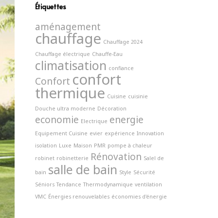
Étiquettes
aménagement
chauffage
Chauffage 2024
Chauffage électrique
Chauffe-Eau
climatisation
confiance
confort
Confort
thermique
Cuisine
cuisinie
Douche ultra moderne
Décoration
economie
energie
Electrique
Equipement Cuisine
evier
expérience
Innovation
isolation
Luxe
Maison
PMR
pompe à chaleur
Rénovation
robinet
robinetterie
Salel de
salle de bain
bain
Style
Sécurité
Séniors
Tendance
Thermodynamique
ventilation
VMC
Énergies renouvelables
économies d'énergie