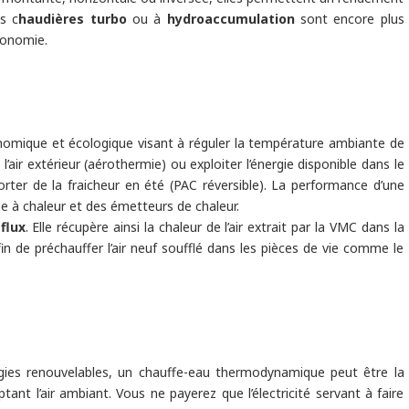
s c
haudières turbo
ou à
hydroaccumulation
sont encore plus
tonomie.
omique et écologique visant à réguler la température ambiante de
ns l’air extérieur (aérothermie) ou exploiter l’énergie disponible dans le
rter de la fraicheur en été (PAC réversible). La performance d’une
 à chaleur et des émetteurs de chaleur.
flux
. Elle récupère ainsi la chaleur de l’air extrait par la VMC dans la
afin de préchauffer l’air neuf soufflé dans les pièces de vie comme le
rgies renouvelables, un chauffe-eau thermodynamique peut être la
tant l’air ambiant. Vous ne payerez que l’électricité servant à faire